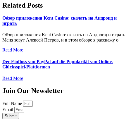
Related Posts
Обзор приложения Kent Casino: скачать на Андроид и
играть
Обзор приложения Kent Casino: скачать на Андроид и играть
Меня зовут Алексей Петров, и в этом обзоре я расскажу о
Read More
Der Einfluss von PayPal auf die Popularität von Online-
Glücksspiel-Plattformen
Read More
Join Our Newsletter
Full Name
Email
Submit