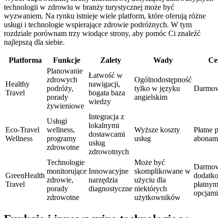
technologii w zdrowiu w branży turystycznej może być
wyzwaniem. Na rynku istnieje wiele platform, które oferują różne
usługi i technologie wspierające zdrowie podróżnych. W tym
rozdziale porównam trzy wiodące strony, aby pomóc Ci znaleźć
najlepszą dla siebie.
Platforma
Funkcje
Zalety
Wady
Ce
Planowanie
Łatwość w
zdrowych
Ogólnodostępność
Healthy
nawigacji,
podróży,
tylko w języku
Darmo
Travel
bogata baza
porady
angielskim
wiedzy
żywieniowe
Integracja z
Usługi
lokalnymi
Eco-Travel
wellness,
Wyższe koszty
Płatne 
dostawcami
Wellness
programy
usług
abonam
usług
zdrowotne
zdrowotnych
Technologie
Może być
Darmow
monitorujące
Innowacyjne
skomplikowane w
GreenHealth
dodatk
zdrowie,
narzędzia
użyciu dla
Travel
płatnym
porady
diagnostyczne
niektórych
opcjami
zdrowotne
użytkowników