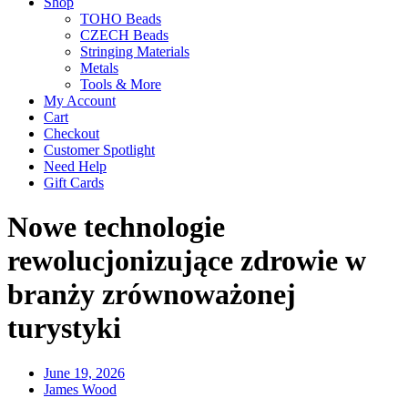
Shop
TOHO Beads
CZECH Beads
Stringing Materials
Metals
Tools & More
My Account
Cart
Checkout
Customer Spotlight
Need Help
Gift Cards
Nowe technologie
rewolucjonizujące zdrowie w
branży zrównoważonej
turystyki
June 19, 2026
James Wood