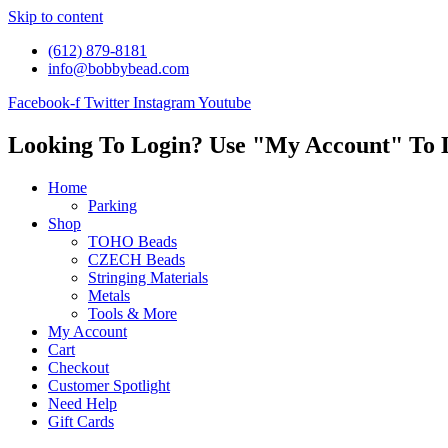
Skip to content
(612) 879-8181
info@bobbybead.com
Facebook-f
Twitter
Instagram
Youtube
Looking To Login? Use "My Account" To 
Home
Parking
Shop
TOHO Beads
CZECH Beads
Stringing Materials
Metals
Tools & More
My Account
Cart
Checkout
Customer Spotlight
Need Help
Gift Cards