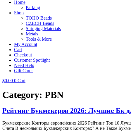
Home
Parking
Shop
TOHO Beads
CZECH Beads
Stringing Materials
Metals
Tools & More
My Account
Cart
Checkout
Customer Spotlight
Need Help
Gift Cards
$
0.00
0
Cart
Category:
PBN
Рейтинг Букмекеров 2026: Лучшие Бк д
Букмекерские Конторы европейских 2026 Рейтинг Топ 10 Лучш
Счета В нескольких Букмекерских Конторах? А не Такое Букм